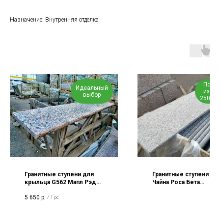
Назначение: Внутренняя отделка
Под З
Идеальный
из по
выбор
2500*9
Гранитные ступени для
Гранитные ступени G3
крыльца G562 Мапл Рэд
Чайна Роса Бета
1500х320х30мм
2500х450х30
5 650
р.
/
1 pc
термообработанные,
термообработка
профиль полукруг