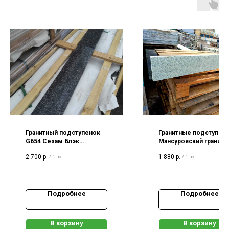
Гранитный подступенок
Гранитные подступен
G654 Сезам Блэк
Мансуровский гранит
1800х150х20мм
1500х150х20 полировк
2 700
р.
1 880
р.
/
1 pc
/
1 pc
полированный
Подробнее
Подробнее
В корзину
В корзину