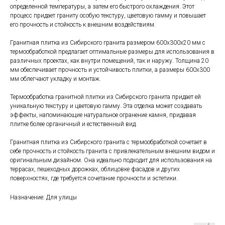
определенной температуры, а затем его быстрого охлаждения. Этот
процесс придает граниту особую текстуру, цветовую гамму и повышает
его прочность и стойкость к внешним воздействиям.
Гранитная плитка из Сибирского гранита размером 600x300x20 мм с
термообработкой предлагает оптимальные размеры для использования в
различных проектах, как внутри помещений, так и наружу. Толщина 20
мм обеспечивает прочность и устойчивость плитки, а размеры 600x300
мм облегчают укладку и монтаж.
Термообработка гранитной плитки из Сибирского гранита придает ей
уникальную текстуру и цветовую гамму. Эта отделка может создавать
эффекты, напоминающие натуральное огранение камня, придавая
плитке более органичный и естественный вид.
Гранитная плитка из Сибирского гранита с термообработкой сочетает в
себе прочность и стойкость гранита с привлекательным внешним видом и
оригинальным дизайном. Она идеально подходит для использования на
террасах, пешеходных дорожках, облицовке фасадов и других
поверхностях, где требуется сочетание прочности и эстетики.
Назначение: Для улицы