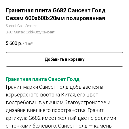
Гранитная плита G682 Сансент Голд
Сезам 600х600х20мм полированная
Sunset Gold Sesame
SKU:
Sunset Gold/682/Сансент
5 600
р.
/
1 m²
Добавить в корзину
Гранитная плита Сансет Голд
Гранит марки Сансет Голд добывается в
карьерах юго-востока Китая, его цвет
востребован в уличном благоустройстве и
дизайне внешнего пространства. Гранит
артикула G682 имеет желтый цвет с редкими
оттенками бежевого. Сансет Голд — камень