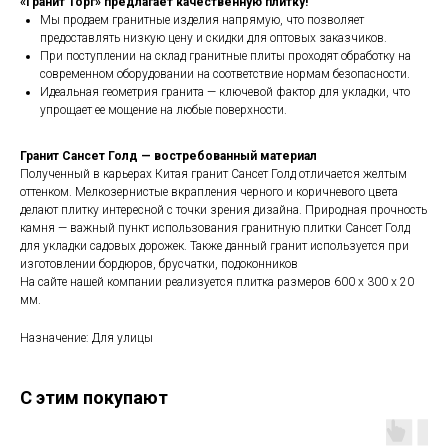
«Гранит Торг» предлагает качественную плитку!
Мы продаем гранитные изделия напрямую, что позволяет
предоставлять низкую цену и скидки для оптовых заказчиков.
При поступлении на склад гранитные плиты проходят обработку на
современном оборудовании на соответствие нормам безопасности.
Идеальная геометрия гранита — ключевой фактор для укладки, что
упрощает ее мощение на любые поверхности.
Гранит Сансет Голд — востребованный материал
Полученный в карьерах Китая гранит Сансет Голд отличается желтым
оттенком. Мелкозернистые вкрапления черного и коричневого цвета
делают плитку интересной с точки зрения дизайна. Природная прочность
камня — важный пункт использования гранитную плитки Сансет Голд
для укладки садовых дорожек. Также данный гранит используется при
изготовлении бордюров, брусчатки, подоконников
На сайте нашей компании реализуется плитка размеров 600 х 300 х 20
мм.
Назначение: Для улицы
С этим покупают