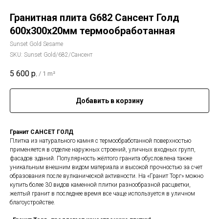
Гранитная плита G682 Сансент Голд
600х300х20мм термообработанная
Sunset Gold Sesame
SKU:
Sunset Gold/682/Сансент
5 600
р.
/
1 m²
Добавить в корзину
Гранит САНСЕТ ГОЛД
Плитка из натурального камня с термообработанной поверхностью
применяется в отделке наружных строений, уличных входных групп,
фасадов зданий. Популярность жёлтого гранита обусловлена также
уникальным внешним видом материала и высокой прочностью за счет
образования после вулканической активности. На «Гранит Торг» можно
купить более 30 видов каменной плитки разнообразной расцветки,
желтый гранит в последнее время все чаще используется в уличном
благоустройстве.