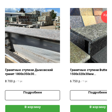
Идеа
вы
Гранитные ступени Дымовский
Гранитные ступени Butterfl
гранит 1800x350x30
1500х320х30мм
термообработка
термообработанные, проф
8 700
р.
6 750
р.
/
1 pc
/
1 pc
полукруг
Подробнее
Подробнее
В корзину
В корзину