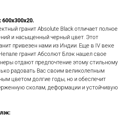
 600x300x20.
тный гранит Absolute Black отличает полное
ений и насыщенный черный цвет. Этот
ит привезен нами из Индии. Еще в IV веке
в Непале гранит Абсолют Блэк нашел свое
йнеры отдают предпочтение этому стильному
олько радовать Вас своим великолепным
ым цветом долгие годы, но и обеспечит
ерженную сколам, деформации и устойчивую
лэк: