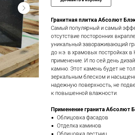
Гранитная плитка Абсолют Блэк
Самый популярный и самый эффек
отсутствие посторонних вкрапл
уникальный завораживающий гран
до н.э. в храмовых постройках 
применение. И по сей день диза
камню. Этот камень будет не т
зеркальным блеском и насыщенн
надежную поверхность, не подв
к повышенной влажности.
Применение гранита Абсолют Б
Облицовка фасадов
Отделка каминов
Облицовка лестниц