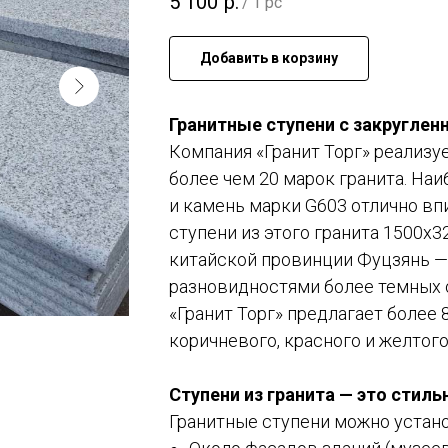
5 100
р.
/
1 pc
Добавить в корзину
Гранитные ступени с закругле
Компания «Гранит Торг» реализуе
более чем 20 марок гранита. На
и камень марки G603 отлично вп
ступени из этого гранита 1500х3
китайской провинции Фуцзянь — 
разновидностями более темных 
«Гранит Торг» предлагает более 
коричневого, красного и желтого
Ступени из гранита — это стиль
Гранитные ступени можно устано