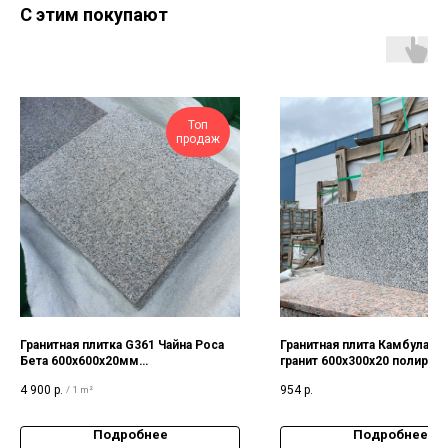
С этим покупают
Топ
продаж
Гранитная плитка G361 Чайна Роса
Гранитная плита Камбулато
Бета 600х600х20мм
гранит 600х300х20 полиров
термообработанная
4 900
р.
954
р.
/
1 m²
Подробнее
Подробнее