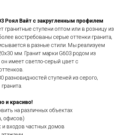
03 Роял Вайт с закругленным профилем
т гранитные ступени оптом или в розницу из
иболее востребованы серые оттенки гранита,
исывается в разные стили. Мы реализуем
20х30 мм. Гранит марки G603 родом из
он имеет светло-серый цвет с
оттенков.
80 разновидностей ступеней из серого,
 гранита.
но и красиво!
вить на различных объектах
, офисов)
 и входов частных домов
 этажами