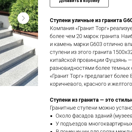
Добавить в корзину
Ступени уличные из гранита G6
Компания «Гранит Торг» реализуе
более чем 20 марок гранита. На
и камень марки G603 отлично вп
ступени из этого гранита 1500х3
китайской провинции Фуцзянь — 
разновидностями более темных 
«Гранит Торг» предлагает более 
коричневого, красного и желтого
Ступени из гранита — это стиль
Гранитные ступени можно устано
Около фасадов зданий (музеев
У подъездов многоквартирных
В помещении для связи между