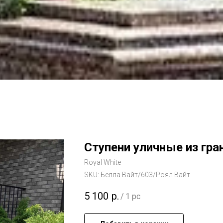
Ступени уличные из гра
Royal White
SKU:
Белла Вайт/603/Роял Вайт
5 100
р.
/
1 pc